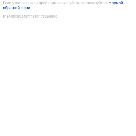
Если у вас возникли проблемы, пожалуйста, воспользуйтесь
формой
обратной связи
9194083382145774930
:
1786269960