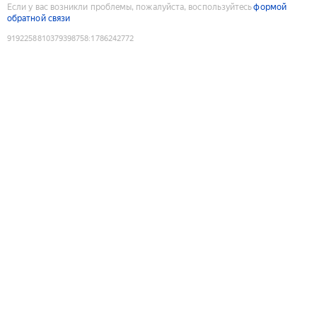
Если у вас возникли проблемы, пожалуйста, воспользуйтесь
формой
обратной связи
9192258810379398758
:
1786242772