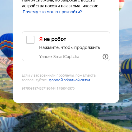
Нам очень жаль, но запросы с вашего
устройства похожи на автоматические.
Почему это могло произойти?
Я не робот
Нажмите, чтобы продолжить
Yandex SmartCaptcha
Если у вас возникли проблемы, пожалуйста,
воспользуйтесь
формой обратной связи
9179091974557193444
:
1786046570