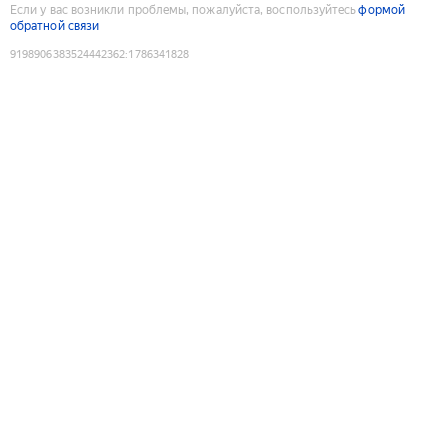
Если у вас возникли проблемы, пожалуйста, воспользуйтесь
формой
обратной связи
9198906383524442362
:
1786341828