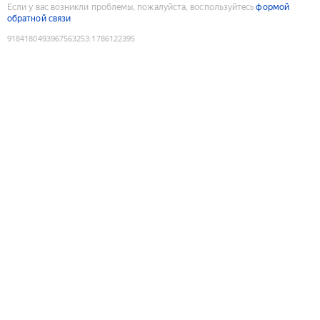
Если у вас возникли проблемы, пожалуйста, воспользуйтесь
формой
обратной связи
9184180493967563253
:
1786122395