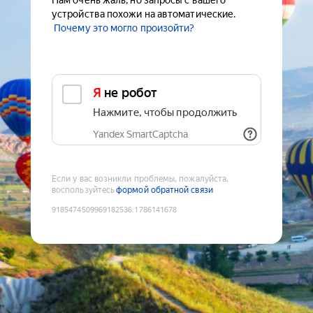
Нам очень жаль, но запросы с вашего
устройства похожи на автоматические.
Почему это могло произойти?
Я не робот
Нажмите, чтобы продолжить
Yandex SmartCaptcha
Если у вас возникли проблемы, пожалуйста,
воспользуйтесь
формой обратной связи
9185474509969182536
:
1786141678