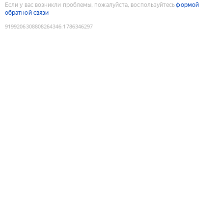
Если у вас возникли проблемы, пожалуйста, воспользуйтесь
формой
обратной связи
9199206308808264346
:
1786346297