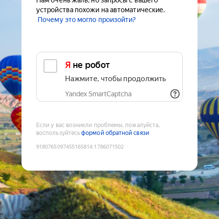
Нам очень жаль, но запросы с вашего
устройства похожи на автоматические.
Почему это могло произойти?
Я не робот
Нажмите, чтобы продолжить
Yandex SmartCaptcha
Если у вас возникли проблемы, пожалуйста,
воспользуйтесь
формой обратной связи
9180765097455165814
:
1786071502