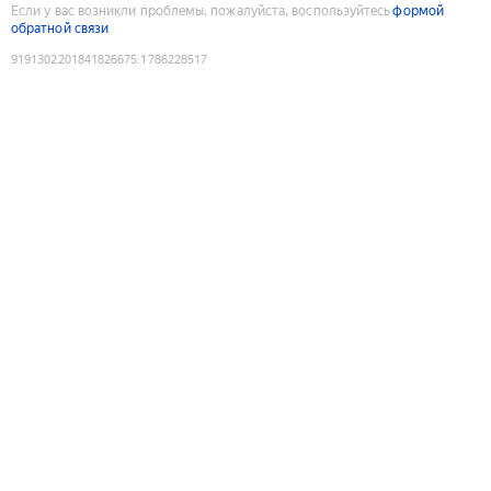
Если у вас возникли проблемы, пожалуйста, воспользуйтесь
формой
обратной связи
9191302201841826675
:
1786228517