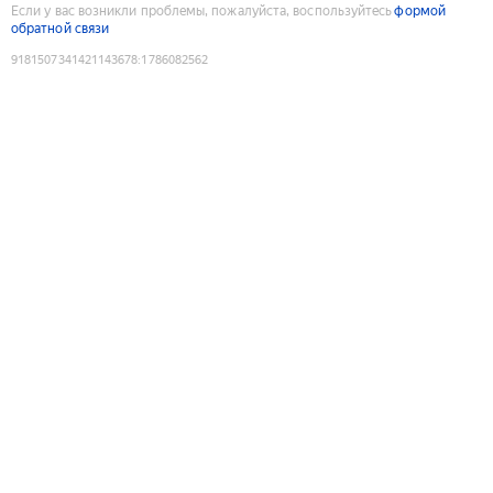
Если у вас возникли проблемы, пожалуйста, воспользуйтесь
формой
обратной связи
9181507341421143678
:
1786082562