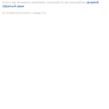
Если у вас возникли проблемы, пожалуйста, воспользуйтесь
формой
обратной связи
9173759810575727977
:
1785967115