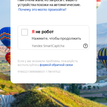
Нам очень жаль, но запросы с вашего
устройства похожи на автоматические.
Почему это могло произойти?
Я не робот
Нажмите, чтобы продолжить
Yandex SmartCaptcha
Если у вас возникли проблемы, пожалуйста,
воспользуйтесь
формой обратной связи
9189222136900688331
:
1786197522