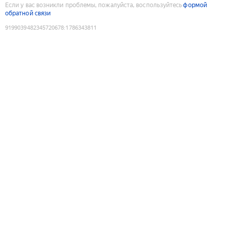
Если у вас возникли проблемы, пожалуйста, воспользуйтесь
формой
обратной связи
9199039482345720678
:
1786343811