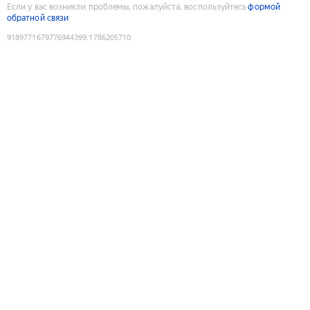
Если у вас возникли проблемы, пожалуйста, воспользуйтесь
формой
обратной связи
9189771679776944399
:
1786205710