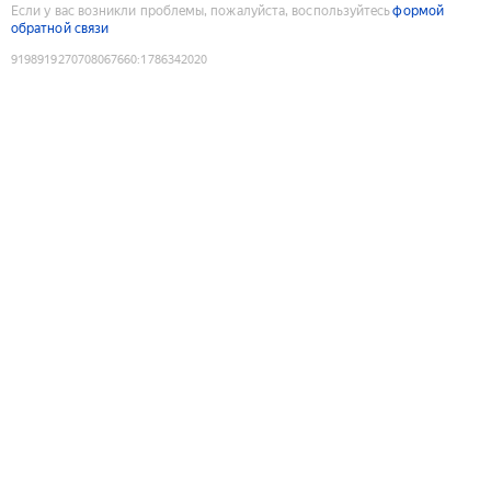
Если у вас возникли проблемы, пожалуйста, воспользуйтесь
формой
обратной связи
9198919270708067660
:
1786342020