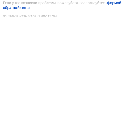
Если у вас возникли проблемы, пожалуйста, воспользуйтесь
формой
обратной связи
9183602937234893790
:
1786113789