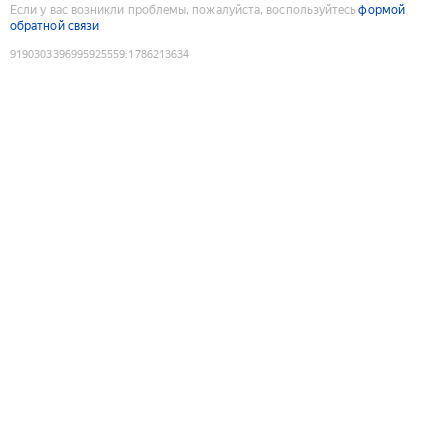
Если у вас возникли проблемы, пожалуйста, воспользуйтесь
формой
обратной связи
9190303396995925559
:
1786213634