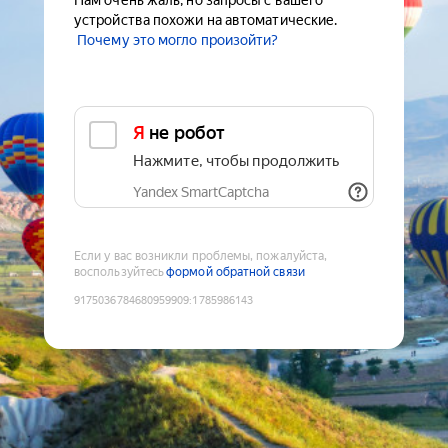
Нам очень жаль, но запросы с вашего
устройства похожи на автоматические.
Почему это могло произойти?
Я не робот
Нажмите, чтобы продолжить
Yandex SmartCaptcha
Если у вас возникли проблемы, пожалуйста,
воспользуйтесь
формой обратной связи
9175036784680959909
:
1785986143