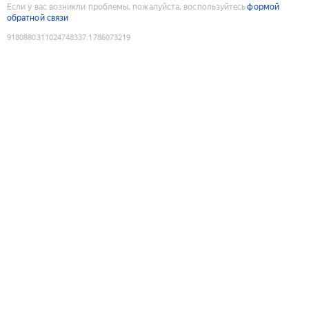
Если у вас возникли проблемы, пожалуйста, воспользуйтесь
формой
обратной связи
9180880311024748337
:
1786073219