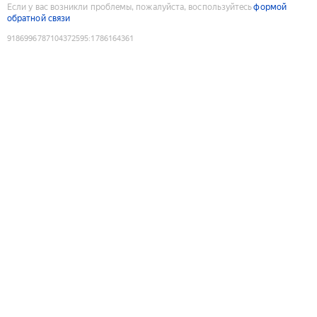
Если у вас возникли проблемы, пожалуйста, воспользуйтесь
формой
обратной связи
9186996787104372595
:
1786164361