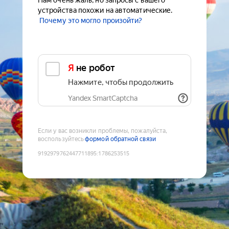
Нам очень жаль, но запросы с вашего
устройства похожи на автоматические.
Почему это могло произойти?
Я не робот
Нажмите, чтобы продолжить
Yandex SmartCaptcha
Если у вас возникли проблемы, пожалуйста,
воспользуйтесь
формой обратной связи
9192979762447711895
:
1786253515