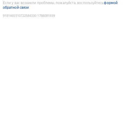
Если у вас возникли проблемы, пожалуйста, воспользуйтесь
формой
обратной связи
9181465510722584330
:
1786081939