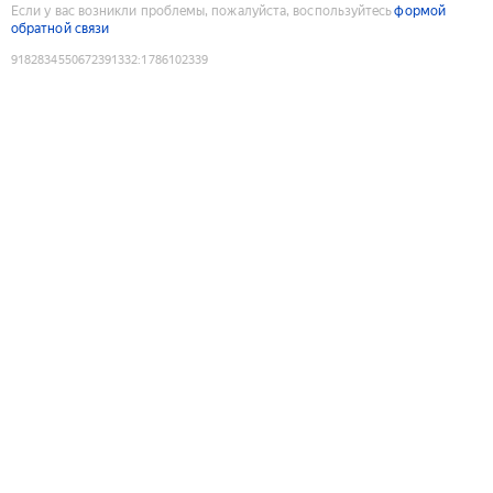
Если у вас возникли проблемы, пожалуйста, воспользуйтесь
формой
обратной связи
9182834550672391332
:
1786102339