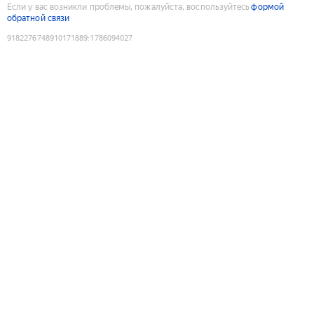
Если у вас возникли проблемы, пожалуйста, воспользуйтесь
формой
обратной связи
9182276748910171889
:
1786094027