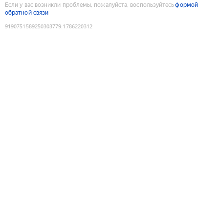
Если у вас возникли проблемы, пожалуйста, воспользуйтесь
формой
обратной связи
9190751589250303779
:
1786220312