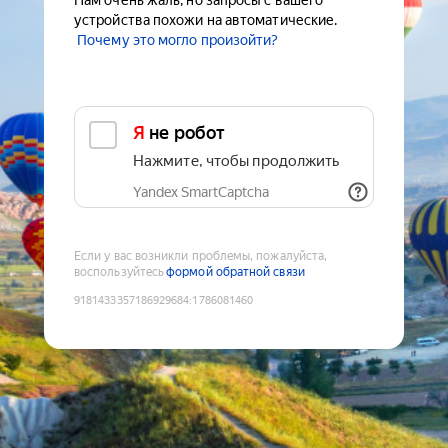
Нам очень жаль, но запросы с вашего
устройства похожи на автоматические.
Почему это могло произойти?
Я не робот
Нажмите, чтобы продолжить
Yandex SmartCaptcha
Если у вас возникли проблемы, пожалуйста,
воспользуйтесь
формой обратной связи
9181433357186929684
:
1786081460