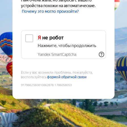
Нам очень жаль, но запросы с вашего
устройства похожи на автоматические.
Почему это могло произойти?
Я не робот
Нажмите, чтобы продолжить
Yandex SmartCaptcha
Если у вас возникли проблемы, пожалуйста,
воспользуйтесь
формой обратной связи
9179862560810862878
:
1786058053