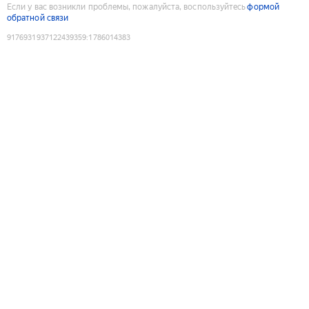
Если у вас возникли проблемы, пожалуйста, воспользуйтесь
формой
обратной связи
9176931937122439359
:
1786014383