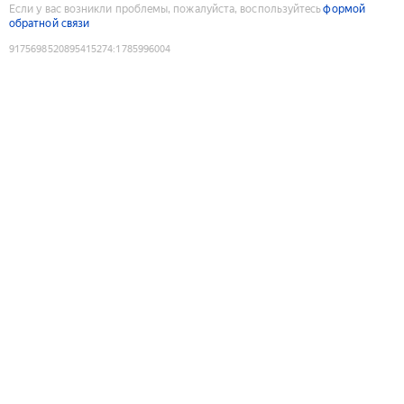
Если у вас возникли проблемы, пожалуйста, воспользуйтесь
формой
обратной связи
9175698520895415274
:
1785996004