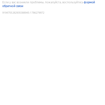
Если у вас возникли проблемы, пожалуйста, воспользуйтесь
формой
обратной связи
9194755282935388945
:
1786279972