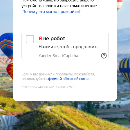
Нам очень жаль, но запросы с вашего
устройства похожи на автоматические.
Почему это могло произойти?
Я не робот
Нажмите, чтобы продолжить
Yandex SmartCaptcha
Если у вас возникли проблемы, пожалуйста,
воспользуйтесь
формой обратной связи
9180515522406663701
:
1786067783