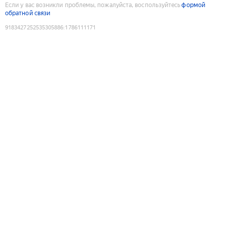
Если у вас возникли проблемы, пожалуйста, воспользуйтесь
формой
обратной связи
9183427252535305886
:
1786111171