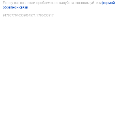
Если у вас возникли проблемы, пожалуйста, воспользуйтесь
формой
обратной связи
9178377040339054571
:
1786035917