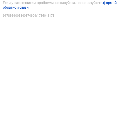
Если у вас возникли проблемы, пожалуйста, воспользуйтесь
формой
обратной связи
9178864005140374604
:
1786043173