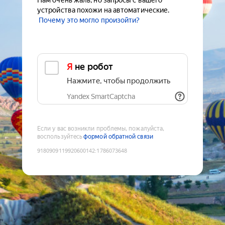
Нам очень жаль, но запросы с вашего
устройства похожи на автоматические.
Почему это могло произойти?
Я не робот
Нажмите, чтобы продолжить
Yandex SmartCaptcha
Если у вас возникли проблемы, пожалуйста,
воспользуйтесь
формой обратной связи
9180909119920600142
:
1786073648