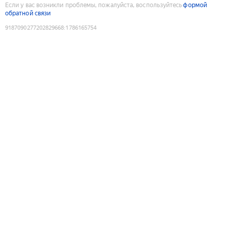
Если у вас возникли проблемы, пожалуйста, воспользуйтесь
формой
обратной связи
9187090277202829668
:
1786165754