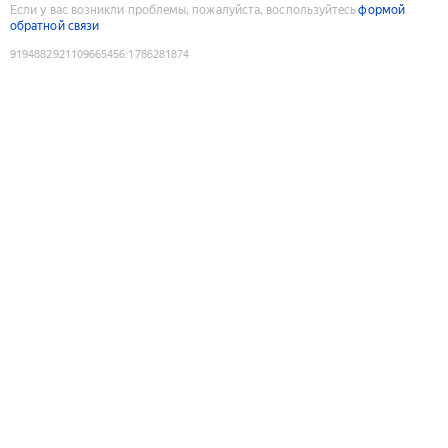
Если у вас возникли проблемы, пожалуйста, воспользуйтесь
формой
обратной связи
9194882921109665456
:
1786281874