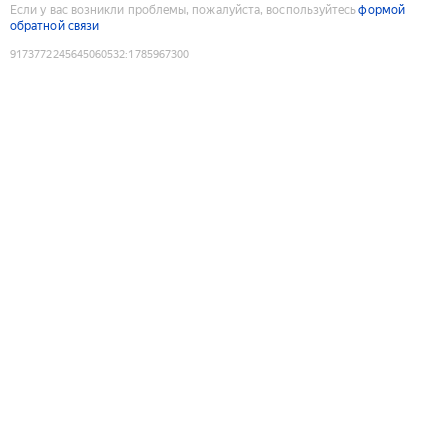
Если у вас возникли проблемы, пожалуйста, воспользуйтесь
формой
обратной связи
9173772245645060532
:
1785967300