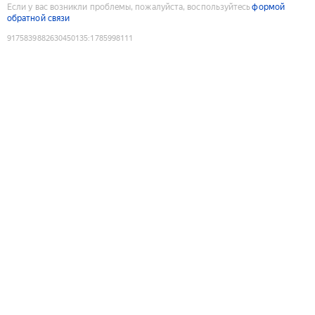
Если у вас возникли проблемы, пожалуйста, воспользуйтесь
формой
обратной связи
9175839882630450135
:
1785998111