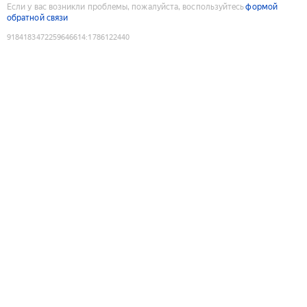
Если у вас возникли проблемы, пожалуйста, воспользуйтесь
формой
обратной связи
9184183472259646614
:
1786122440