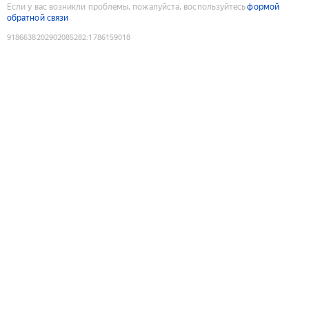
Если у вас возникли проблемы, пожалуйста, воспользуйтесь
формой
обратной связи
9186638202902085282
:
1786159018