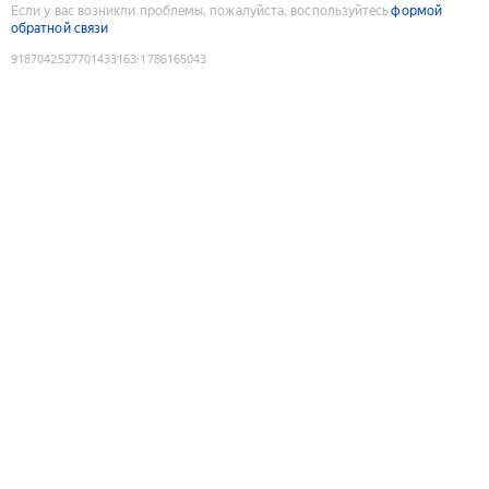
Если у вас возникли проблемы, пожалуйста, воспользуйтесь
формой
обратной связи
9187042527701433163
:
1786165043