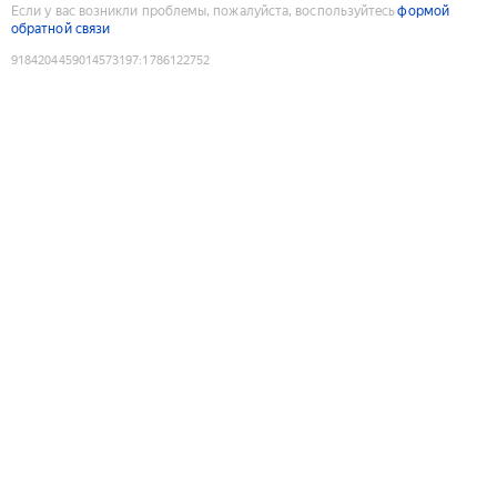
Если у вас возникли проблемы, пожалуйста, воспользуйтесь
формой
обратной связи
9184204459014573197
:
1786122752