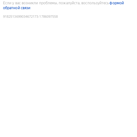
Если у вас возникли проблемы, пожалуйста, воспользуйтесь
формой
обратной связи
9182513699034672173
:
1786097558