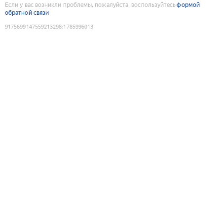
Если у вас возникли проблемы, пожалуйста, воспользуйтесь
формой
обратной связи
9175699147559213298
:
1785996013