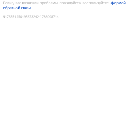
Если у вас возникли проблемы, пожалуйста, воспользуйтесь
формой
обратной связи
9176551450195673242
:
1786008714