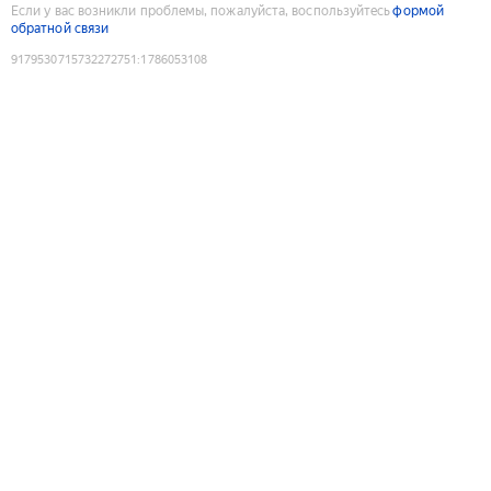
Если у вас возникли проблемы, пожалуйста, воспользуйтесь
формой
обратной связи
9179530715732272751
:
1786053108