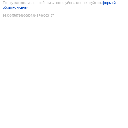
Если у вас возникли проблемы, пожалуйста, воспользуйтесь
формой
обратной связи
9193645672698663499
:
1786263437