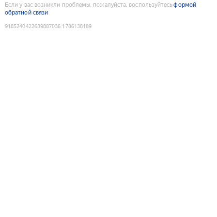
Если у вас возникли проблемы, пожалуйста, воспользуйтесь
формой
обратной связи
9185240422639887036
:
1786138189