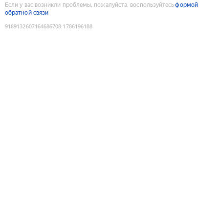
Если у вас возникли проблемы, пожалуйста, воспользуйтесь
формой
обратной связи
9189132607164686708
:
1786196188